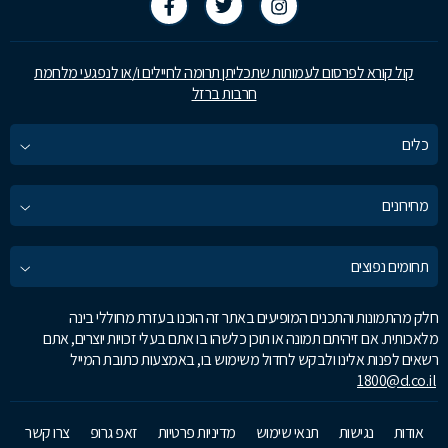
קול קורא לפרסום לעמותות שתכליתן תרומה לחיילים ו/או לנפגעי מלחמת
חרבות ברזל
כלים
מחירונים
תחומים נפוצים
חלק מהתמונות והתכנים המופיעים באתר זה הוכנו בעזרת מחוללי בינה
מלאכותית. אם זיהיתם תמונה או תוכן כלשהו בו אתם בעלי זכויות יוצרים, אתם
רשאים לפנות אלינו ולבקש לחדול משימוש בו, באמצעות כתובת המייל
1800@d.co.il
אודות
נגישות
תנאי שימוש
מדיניות פרטיות
זאפ גרופ
צרו קשר