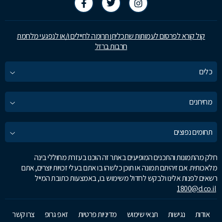
קול קורא לפרסום לעמותות שתכליתן תרומה לחיילים ו/או לנפגעי מלחמת
חרבות ברזל
כלים
מחירונים
תחומים נפוצים
חלק מהתמונות והתכנים המופיעים באתר זה הוכנו בעזרת מחוללי בינה
מלאכותית. אם זיהיתם תמונה או תוכן כלשהו בו אתם בעלי זכויות יוצרים, אתם
רשאים לפנות אלינו ולבקש לחדול משימוש בו, באמצעות כתובת המייל
1800@d.co.il
אודות
נגישות
תנאי שימוש
מדיניות פרטיות
זאפ גרופ
צרו קשר