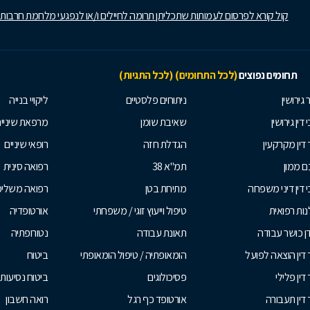
קול קורא לפרסום לעמותות שתכליתן תרומה לחיילים ו/או לנפגעי מלחמת חרבות
תחומים נפוצים
(לכל התחומים)
(לכל התגיות)
 גירושין
ניתוחים פלסטיים
ליקויי בנייה
 דין גירושין
שאיבת שומן
מרפאת שיניי
 דין מקרקעין
הגדלת חזה
רופאי שיניים
 ממון
תמ"א 38
רפואה סינית
י דין דיני משפחה
מתיחת בטן
רפואה משלי
ות רפואית
טיפול וייעוץ זוגי / משפחתי
אורטופדיה
ן כושר עבודה
תאונת עבודה
נטורופתיה
 דין הוצאה לפועל
הומאופתיה / טיפול הומאופתי
ביטוח
דין פלילי
פסיכולוגים
ביטוח נסיעות 
 דין תעבורה
אורטופד כף רגל
רואה חשבון