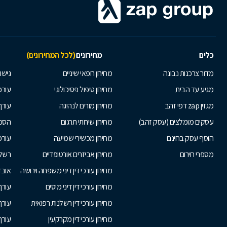
כלים
מחירונים
(לכל המחירונים)
מדור צרכנות נבונה
מחירון רופאי שיניים
גישור
מגיע עד הבית
מחירון טיפול פסיכולוגי
עורכי
מגזין zap דפי זהב
מחירון מורים לנהיגה
עורך
עסקים מומלצים (עסק זהב)
מחירון שירותי תרגום
הסכם
הוסף עסק בחינם
מחירון מכשירי שמיעה
עורכ
מספרי חירום
מחירון אביזרים אורטופדיים
רשלנ
מחירון עורכי דין דיני משפחה וירושה
אובד
מחירון עורכי דין דיני מיסים
עורך
מחירון עורכי דין רשלנות רפואית
עורך 
מחירון עורכי דין מקרקעין
עורך