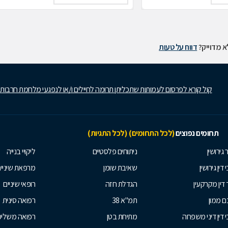
 מדוייק?
דווח על טעות
קול קורא לפרסום לעמותות שתכליתן תרומה לחיילים ו/או לנפגעי מלחמת חרבות
תחומים נפוצים
(לכל התחומים)
(לכל התגיות)
 גירושין
ניתוחים פלסטיים
ליקויי בנייה
 דין גירושין
שאיבת שומן
מרפאת שיניי
 דין מקרקעין
הגדלת חזה
רופאי שיניים
 ממון
תמ"א 38
רפואה סינית
י דין דיני משפחה
מתיחת בטן
רפואה משלי