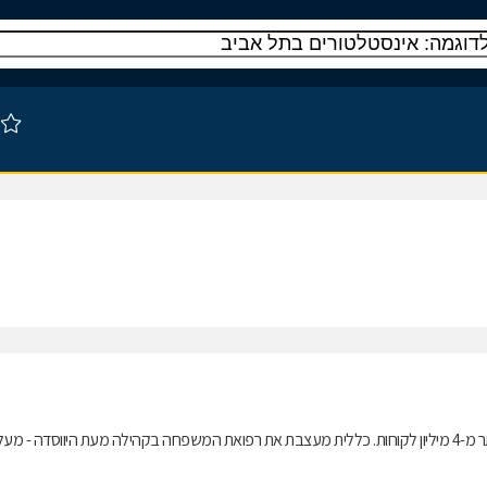
כללית, ארגון הבריאות הגדול והמתקדם בישראל, מעניקה שירותים רפואיים ליותר מ-4 מיליון לקוחות. כללית מעצבת את רפואת המשפחה בקהילה מעת היווסדה - מע