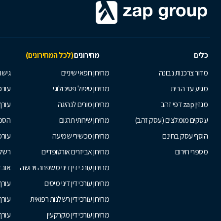
כלים
מחירונים
(לכל המחירונים)
מדור צרכנות נבונה
מחירון רופאי שיניים
גישור
מגיע עד הבית
מחירון טיפול פסיכולוגי
עורכי
מגזין zap דפי זהב
מחירון מורים לנהיגה
עורך
עסקים מומלצים (עסק זהב)
מחירון שירותי תרגום
הסכם
הוסף עסק בחינם
מחירון מכשירי שמיעה
עורכ
מספרי חירום
מחירון אביזרים אורטופדיים
רשלנ
מחירון עורכי דין דיני משפחה וירושה
אובד
מחירון עורכי דין דיני מיסים
עורך
מחירון עורכי דין רשלנות רפואית
עורך 
מחירון עורכי דין מקרקעין
עורך