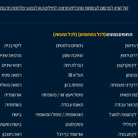
קול קורא לפרסום לעמותות שתכליתן תרומה לחיילים ו/או לנפגעי מלחמת חרבות
תחומים נפוצים
(לכל התחומים)
(לכל התגיות)
 גירושין
ניתוחים פלסטיים
ליקויי בנייה
 דין גירושין
שאיבת שומן
מרפאת שיניי
 דין מקרקעין
הגדלת חזה
רופאי שיניים
 ממון
תמ"א 38
רפואה סינית
י דין דיני משפחה
מתיחת בטן
רפואה משלי
ות רפואית
טיפול וייעוץ זוגי / משפחתי
אורטופדיה
ן כושר עבודה
תאונת עבודה
נטורופתיה
 דין הוצאה לפועל
הומאופתיה / טיפול הומאופתי
ביטוח
דין פלילי
פסיכולוגים
ביטוח נסיעות 
 דין תעבורה
אורטופד כף רגל
רואה חשבון