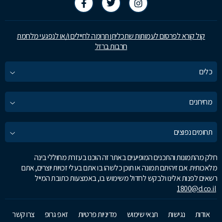
קול קורא לפרסום לעמותות שתכליתן תרומה לחיילים ו/או לנפגעי מלחמת
חרבות ברזל
כלים
מחירונים
תחומים נפוצים
חלק מהתמונות והתכנים המופיעים באתר זה הוכנו בעזרת מחוללי בינה
מלאכותית. אם זיהיתם תמונה או תוכן כלשהו בו אתם בעלי זכויות יוצרים, אתם
רשאים לפנות אלינו ולבקש לחדול משימוש בו, באמצעות כתובת המייל
1800@d.co.il
אודות
נגישות
תנאי שימוש
מדיניות פרטיות
זאפ גרופ
צרו קשר