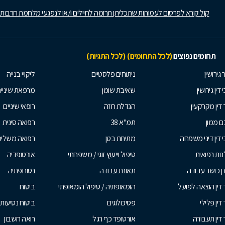
קול קורא לפרסום לעמותות שתכליתן תרומה לחיילים ו/או לנפגעי מלחמת חרבות
תחומים נפוצים
(לכל התחומים)
(לכל התגיות)
 גירושין
ניתוחים פלסטיים
ליקויי בנייה
 דין גירושין
שאיבת שומן
מרפאת שיניי
 דין מקרקעין
הגדלת חזה
רופאי שיניים
 ממון
תמ"א 38
רפואה סינית
י דין דיני משפחה
מתיחת בטן
רפואה משלי
ות רפואית
טיפול וייעוץ זוגי / משפחתי
אורטופדיה
ן כושר עבודה
תאונת עבודה
נטורופתיה
 דין הוצאה לפועל
הומאופתיה / טיפול הומאופתי
ביטוח
דין פלילי
פסיכולוגים
ביטוח נסיעות 
 דין תעבורה
אורטופד כף רגל
רואה חשבון