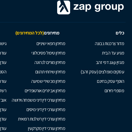
כלים
מחירונים
(לכל המחירונים)
מדור צרכנות נבונה
מחירון רופאי שיניים
גישור
מגיע עד הבית
מחירון טיפול פסיכולוגי
עורכי
מגזין zap דפי זהב
מחירון מורים לנהיגה
עורך
עסקים מומלצים (עסק זהב)
מחירון שירותי תרגום
הסכם
הוסף עסק בחינם
מחירון מכשירי שמיעה
עורכ
מספרי חירום
מחירון אביזרים אורטופדיים
רשלנ
מחירון עורכי דין דיני משפחה וירושה
אובד
מחירון עורכי דין דיני מיסים
עורך
מחירון עורכי דין רשלנות רפואית
עורך 
מחירון עורכי דין מקרקעין
עורך