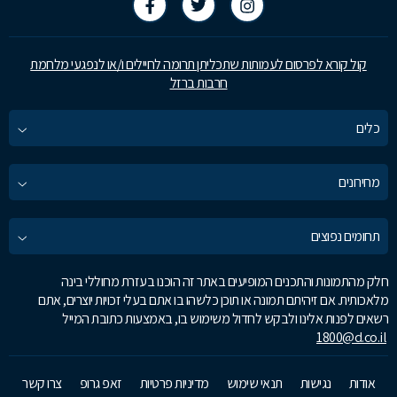
קול קורא לפרסום לעמותות שתכליתן תרומה לחיילים ו/או לנפגעי מלחמת
חרבות ברזל
כלים
מחירונים
תחומים נפוצים
חלק מהתמונות והתכנים המופיעים באתר זה הוכנו בעזרת מחוללי בינה
מלאכותית. אם זיהיתם תמונה או תוכן כלשהו בו אתם בעלי זכויות יוצרים, אתם
רשאים לפנות אלינו ולבקש לחדול משימוש בו, באמצעות כתובת המייל
1800@d.co.il
אודות
נגישות
תנאי שימוש
מדיניות פרטיות
זאפ גרופ
צרו קשר