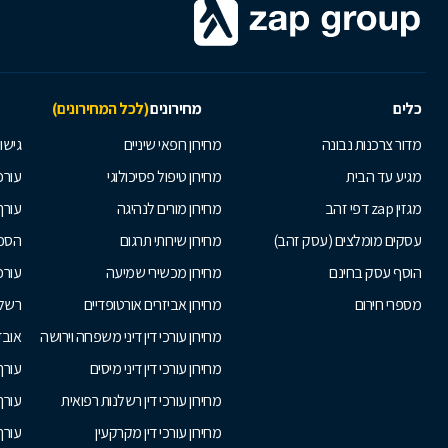
כלים
מחירונים
(לכל המחירונים)
מדור צרכנות נבונה
מחירון רופאי שיניים
גישור
מגיע עד הבית
מחירון טיפול פסיכולוגי
עורכי
מגזין zap דפי זהב
מחירון מורים לנהיגה
עורך
עסקים מומלצים (עסק זהב)
מחירון שירותי תרגום
הסכם
הוסף עסק בחינם
מחירון מכשירי שמיעה
עורכ
מספרי חירום
מחירון אביזרים אורטופדיים
רשלנ
מחירון עורכי דין דיני משפחה וירושה
אובד
מחירון עורכי דין דיני מיסים
עורך
מחירון עורכי דין רשלנות רפואית
עורך 
מחירון עורכי דין מקרקעין
עורך