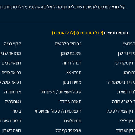
קול קורא לפרסום לעמותות שתכליתן תרומה לחיילים ו/או לנפגעי מלחמת חרבות
תחומים נפוצים
(לכל התחומים)
(לכל התגיות)
 גירושין
ניתוחים פלסטיים
ליקויי בנייה
 דין גירושין
שאיבת שומן
מרפאת שיניי
 דין מקרקעין
הגדלת חזה
רופאי שיניים
 ממון
תמ"א 38
רפואה סינית
י דין דיני משפחה
מתיחת בטן
רפואה משלי
ות רפואית
טיפול וייעוץ זוגי / משפחתי
אורטופדיה
ן כושר עבודה
תאונת עבודה
נטורופתיה
 דין הוצאה לפועל
הומאופתיה / טיפול הומאופתי
ביטוח
דין פלילי
פסיכולוגים
ביטוח נסיעות 
 דין תעבורה
אורטופד כף רגל
רואה חשבון