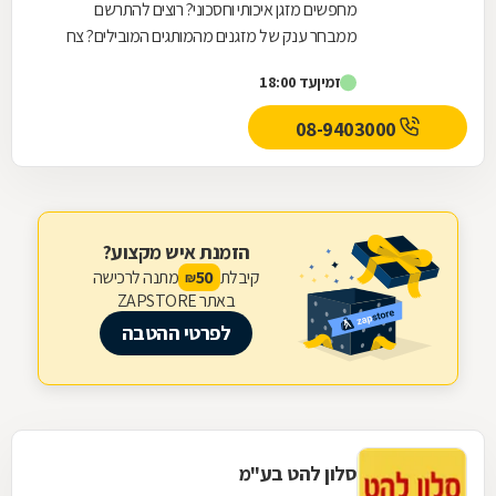
מחפשים מזגן איכותי וחסכוני? רוצים להתרשם
ממבחר ענק של מזגנים מהמותגים המובילים? צח
עוז מזגנים זה המקום בשבילכם! לחברת צח עוז
זמין
עד 18:00
מזגנים למעלה...
08-9403000
הזמנת איש מקצוע?
קיבלת
מתנה לרכישה
50
₪
באתר ZAPSTORE
לפרטי ההטבה
סלון להט בע"מ