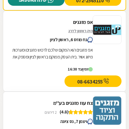
072-2565110
אפ מזגנים
היה ראשון לדרג
נח מוזס 6, ראשון לציון
אפ מזגנים הוא המקום שלכם לרכוש מזגנים ומערכות
מיזוג אוויר. בית העסק ממוקם בראשון לציון ומספק את
כל סוגי המזגנים, לרבות מזגן עילי, מזגן מיני...
זמין
עד 16:30
08-6634255
צח עוז מזגנים בע''מ
(4.8)
2 דירוגים
ויצמן 7, נס ציונה