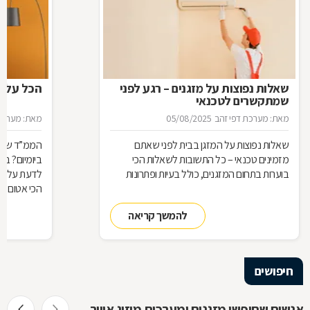
שאלות נפוצות על מזגנים – רגע לפני
הכל על ה
שמתקשרים לטכנאי
מאת: מערכת דפי זהב
05/08/2025
מאת: מערכת 
שאלות נפוצות על המזגן בבית לפני שאתם
הממ”ד שלכ
מזמינים טכנאי – כל התשובות לשאלות הכי
ביומיום? ב
בוערות בתחום המזגנים, כולל בעיות ופתרונות
לדעת על הת
הכי אטום בב
להמשך קריאה
חיפושים
אנשים שחיפשו מזגנים ומערכות מיזוג אוויר חיפשו גם