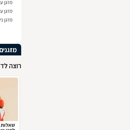
מזגן עילי 1
מזגן עילי .5
מזגן ני
מזגנים 
רוצה לדע
שאלות נ