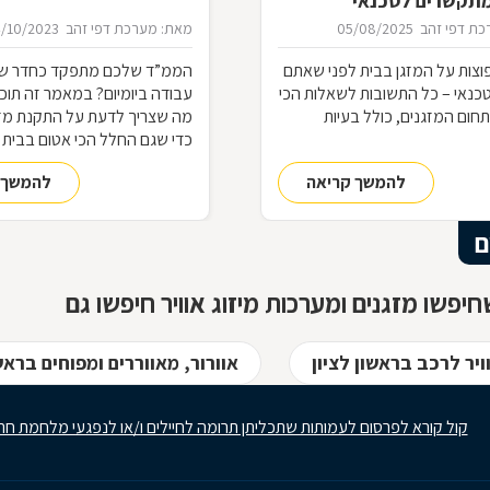
מתקשרים לטכנאי
ת דפי זהב
05/08/2025
מאת: מערכת דפי זהב
4/10/2023
וצות על המזגן בבית לפני שאתם
הממ”ד שלכם מתפקד כחדר שינ
טכנאי – כל התשובות לשאלות הכי
עבודה ביומיום? במאמר זה תוכל
חום המזגנים, כולל בעיות
מה שצריך לדעת על התקנת מז
כדי שגם החלל הכי אטום בבית י
לשהות. קראו עוד באתר
להמשך קריאה
להמשך 
ם
יפשו מזגנים ומערכות מיזוג אוויר חיפשו גם
ויר לרכב בראשון לציון
אוורור, מאווררים ומפוחים בראשו
קול קורא לפרסום לעמותות שתכליתן תרומה לחיילים ו/או לנפגעי מלחמת חר