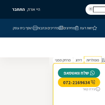
היי אורח,
התחבר
חוות דעת
מחירונים
מדריכים וכתבות
הוסף בית עסק
פופולריות
דירוג
מרחק ממני
שלח וואטסאפ
072-2169634
יצירת קשר