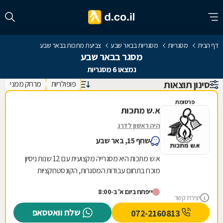
דף הבית
מסגריות
מסגריות בבאר שבע
צביעת מתכות בבאר שבע
מסגר בבאר שבע
נמצאו 6 מסגריות
סינון תוצאות
פופולריות
מרחק ממני
פרסומת
א.ש מתכות
היה ראשון לדרג
שחף 15, באר שבע
א.ש מתכות היא מסגרייה מקצועית עם 12 שנות ניסיון
מוכח בתחום עבודות המסגרות, הקונסטרוקציות
והמבנים הקלים. אנו מתמחים באומנות הברזל
ייפתח ביום א' ב-8:00
והאלומיניום...
יצירת קשר
שלח וואטסאפ
072-2160813