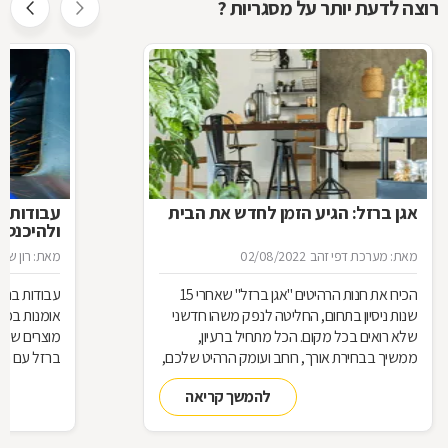
רוצה לדעת יותר על מסגריות ?
אגן ברזל: הגיע הזמן לחדש את הבית
עבודות ב
ולהיכנס 
מאת: מערכת דפי זהב
02/08/2022
מאת: רון שגב
הכירו את חנות הרהיטים ''אגן ברזל'' שאחרי 15
עבודות ברזל,
שנות ניסיון בתחום, החליטה לנפק משהו חדשני
אומנות בפנ
שלא רואים בכל מקום. הכל מתחיל ברעיון,
מוצרים שעשו
ממשיך בבחירת אורך, רוחב ועומק הרהיט שלכם,
ברזל עם חומ
ממשיך בייצור מקורי ממיטב חומרי הגלם ומסתיים
תחומים: ריהו
להמשך קריאה
ביצירת הפתרון המרשים והמעשי ביותר עבורכם
על אף היות
בעל יופי רב,
הגלם, על א