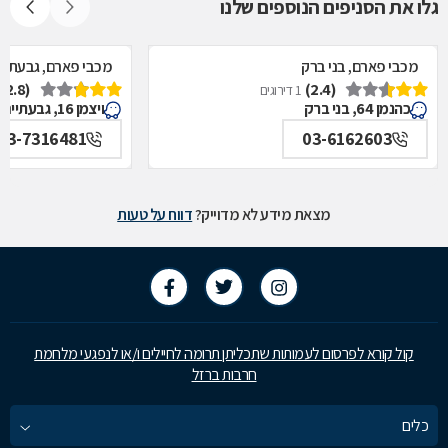
גלו את הסניפים הנוספים שלנו
מכבי פארם, בני ברק
מכבי פארם, גבעתיי
(2.8)
(2.4)
1 דירוגים
כהנמן 64, בני ברק
ויצמן 16, גבעתיים
03-7316481
03-6162603
מצאת מידע לא מדוייק?
דווח על טעות
קול קורא לפרסום לעמותות שתכליתן תרומה לחיילים ו/או לנפגעי מלחמת
חרבות ברזל
כלים