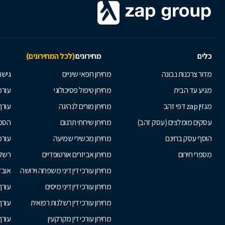
כלים
מחירונים
(לכל המחירונים)
מדור צרכנות נבונה
מחירון רופאי שיניים
גישור
מגיע עד הבית
מחירון טיפול פסיכולוגי
עורכי
מגזין zap דפי זהב
מחירון מורים לנהיגה
עורך
עסקים מומלצים (עסק זהב)
מחירון שירותי תרגום
הסכם
הוסף עסק בחינם
מחירון מכשירי שמיעה
עורכ
מספרי חירום
מחירון אביזרים אורטופדיים
רשלנ
מחירון עורכי דין דיני משפחה וירושה
אובד
מחירון עורכי דין דיני מיסים
עורך
מחירון עורכי דין רשלנות רפואית
עורך 
מחירון עורכי דין מקרקעין
עורך