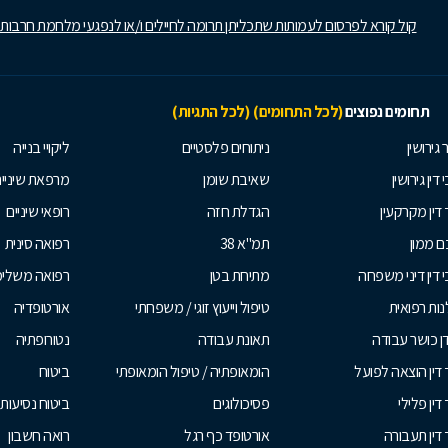
קול קורא לפרסום לעמותות שתכליתן תרומה לחיילים ו/או לנפגעי מלחמת חרבות
תחומים נפוצים
(לכל התחומים)
(לכל התגיות)
 גירושין
ניתוחים פלסטיים
ליקויי בנייה
 דין גירושין
שאיבת שומן
מרפאת שיניי
 דין מקרקעין
הגדלת חזה
רופאי שיניים
 ממון
תמ"א 38
רפואה סינית
י דין דיני משפחה
מתיחת בטן
רפואה משלי
ות רפואית
טיפול וייעוץ זוגי / משפחתי
אורטופדיה
ן כושר עבודה
תאונת עבודה
נטורופתיה
 דין הוצאה לפועל
הומאופתיה / טיפול הומאופתי
ביטוח
דין פלילי
פסיכולוגים
ביטוח נסיעות 
 דין תעבורה
אורטופד כף רגל
רואה חשבון