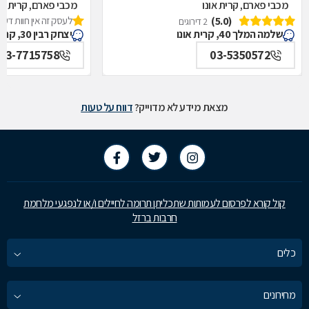
מכבי פארם, קרית אונו
מכבי פארם, קרית או
(5.0)
לעסק זה אין חוות דעת
2 דירוגים
שלמה המלך 40, קרית אונו
יצחק רבין 30, קרית אונו
03-7715758
03-5350572
מצאת מידע לא מדוייק?
דווח על טעות
קול קורא לפרסום לעמותות שתכליתן תרומה לחיילים ו/או לנפגעי מלחמת
חרבות ברזל
כלים
מחירונים