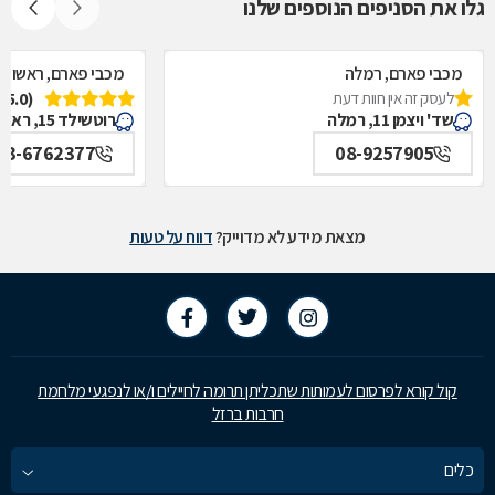
גלו את הסניפים הנוספים שלנו
מכבי פארם, רמלה
מכבי פארם, ראשון לצ
לעסק זה אין חוות דעת
(5.0)
שד' ויצמן 11, רמלה
רוטשילד 15, ראשון לציון
03-6762377
08-9257905
מצאת מידע לא מדוייק?
דווח על טעות
קול קורא לפרסום לעמותות שתכליתן תרומה לחיילים ו/או לנפגעי מלחמת
חרבות ברזל
כלים