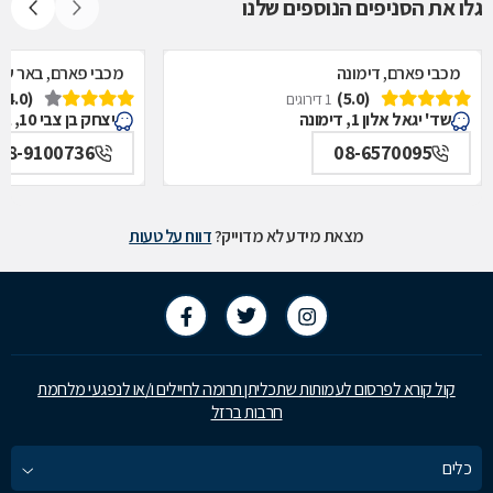
גלו את הסניפים הנוספים שלנו
מכבי פארם, דימונה
מכבי פארם, באר ש
(4.0)
(5.0)
1 דירוגים
שד' יגאל אלון 1, דימונה
יצחק בן צבי 10, באר שבע
08-9100736
08-6570095
מצאת מידע לא מדוייק?
דווח על טעות
קול קורא לפרסום לעמותות שתכליתן תרומה לחיילים ו/או לנפגעי מלחמת
חרבות ברזל
כלים