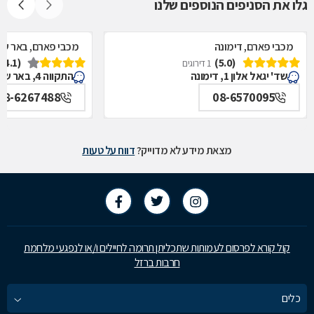
גלו את הסניפים הנוספים שלנו
מכבי פארם, דימונה
מכבי פארם, באר ש
(4.1)
(5.0)
1 דירוגים
שד' יגאל אלון 1, דימונה
התקווה 4, באר שבע
08-6267488
08-6570095
מצאת מידע לא מדוייק?
דווח על טעות
קול קורא לפרסום לעמותות שתכליתן תרומה לחיילים ו/או לנפגעי מלחמת
חרבות ברזל
כלים