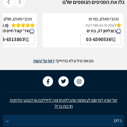
גלו את הסניפים הנוספים שלנו
מכבי פארם, בת ים
מכבי פארם, חולון
לעסק זה אין חוות דעת
(5.0)
כצנלסון 37, בת ים
שד' קוגל חיים 45, חולון
03-6513803
03-6590536
מצאת מידע לא מדוייק?
דווח על טעות
קול קורא לפרסום לעמותות שתכליתן תרומה לחיילים ו/או לנפגעי מלחמת
חרבות ברזל
כלים