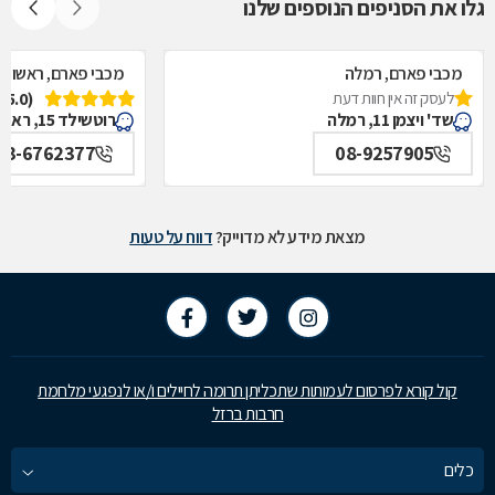
גלו את הסניפים הנוספים שלנו
מכבי פארם, רמלה
מכבי פארם, ראשון לצ
לעסק זה אין חוות דעת
(5.0)
שד' ויצמן 11, רמלה
רוטשילד 15, ראשון לציון
03-6762377
08-9257905
מצאת מידע לא מדוייק?
דווח על טעות
קול קורא לפרסום לעמותות שתכליתן תרומה לחיילים ו/או לנפגעי מלחמת
חרבות ברזל
כלים