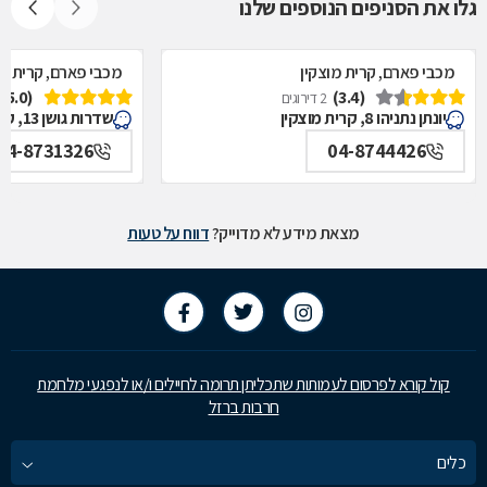
גלו את הסניפים הנוספים שלנו
מכבי פארם, קרית מוצקין
מכבי פארם, קרית מו
(5.0)
(3.4)
2 דירוגים
יונתן נתניהו 8, קרית מוצקין
שדרות גושן 13, קרית מוצקין
04-8731326
04-8744426
מצאת מידע לא מדוייק?
דווח על טעות
קול קורא לפרסום לעמותות שתכליתן תרומה לחיילים ו/או לנפגעי מלחמת
חרבות ברזל
כלים