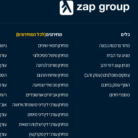
כלים
מחירונים
(לכל המחירונים)
מדור צרכנות נבונה
מחירון רופאי שיניים
גישור
מגיע עד הבית
מחירון טיפול פסיכולוגי
עורכי
מגזין zap דפי זהב
מחירון מורים לנהיגה
עורך
עסקים מומלצים (עסק זהב)
מחירון שירותי תרגום
הסכם
הוסף עסק בחינם
מחירון מכשירי שמיעה
עורכ
מספרי חירום
מחירון אביזרים אורטופדיים
רשלנ
מחירון עורכי דין דיני משפחה וירושה
אובד
מחירון עורכי דין דיני מיסים
עורך
מחירון עורכי דין רשלנות רפואית
עורך 
מחירון עורכי דין מקרקעין
עורך