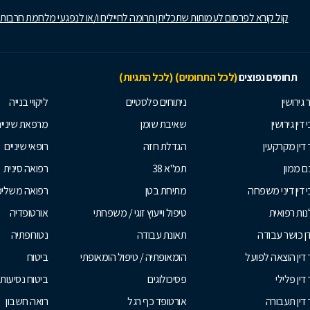
קול קורא לפרסום לעמותות שתכליתן תרומה לחיילים ו/או לנפגעי מלחמת חרבות
תחומים נפוצים
(לכל התחומים)
(לכל התגיות)
 גירושין
ניתוחים פלסטיים
ליקויי בנייה
 דין גירושין
שאיבת שומן
מרפאת שיניי
 דין מקרקעין
הגדלת חזה
רופאי שיניים
 ממון
תמ"א 38
רפואה סינית
י דין דיני משפחה
מתיחת בטן
רפואה משלי
ות רפואית
טיפול וייעוץ זוגי / משפחתי
אורטופדיה
ן כושר עבודה
תאונת עבודה
נטורופתיה
 דין הוצאה לפועל
הומאופתיה / טיפול הומאופתי
ביטוח
דין פלילי
פסיכולוגים
ביטוח נסיעות 
 דין תעבורה
אורטופד כף רגל
רואה חשבון