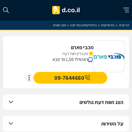
דף הבית
בתי מרקחת
בתי מרקחת בכפר סבא
מכבי פארם
מכבי פארם
אין עדיין חוות דעת
רוטשילד 56, כפר סבא
09-7644680
הצג חוות דעת גולשים
על השירות