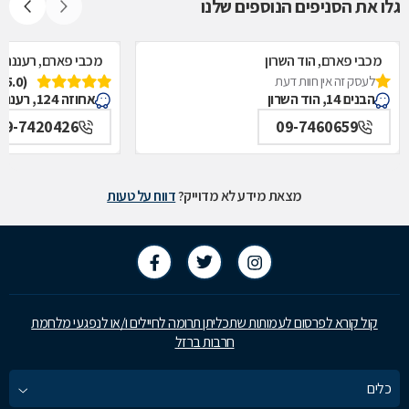
גלו את הסניפים הנוספים שלנו
מכבי פארם, הוד השרון
מכבי פארם, רעננה
לעסק זה אין חוות דעת
(5.0)
הבנים 14, הוד השרון
אחוזה 124, רעננה
09-7420426
09-7460659
מצאת מידע לא מדוייק?
דווח על טעות
קול קורא לפרסום לעמותות שתכליתן תרומה לחיילים ו/או לנפגעי מלחמת
חרבות ברזל
כלים