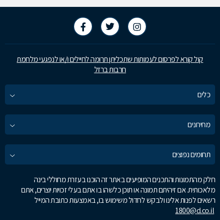
קול קורא לפרסום לעמותות שתכליתן תרומה לחיילים ו/או לנפגעי מלחמת
חרבות ברזל
כלים
מחירונים
תחומים נפוצים
חלק מהתמונות והתכנים המופיעים באתר זה הוכנו בעזרת מחוללי בינה
מלאכותית. אם זיהיתם תמונה או תוכן כלשהו בו אתם בעלי זכויות יוצרים, אתם
רשאים לפנות אלינו ולבקש לחדול משימוש בו, באמצעות כתובת המייל
1800@d.co.il