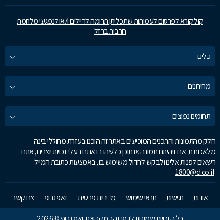
קול קורא לפרסום לעמותות שתכליתן תרומה לחיילים ו/או לנפגעי מלחמת
חרבות ברזל
כלים
מחירונים
תחומים נפוצים
חלק מהתמונות והתכנים המופיעים באתר זה הוכנו בעזרת מחוללי בינה
מלאכותית. אם זיהיתם תמונה או תוכן כלשהו בו אתם בעלי זכויות יוצרים, אתם
רשאים לפנות אלינו ולבקש לחדול משימוש בו, באמצעות כתובת המייל
1800@d.co.il
אודות
נגישות
תנאי שימוש
מדיניות פרטיות
זאפ גרופ
צרו קשר
כל הזכויות שמורות לדפי זהב מקבוצת זאפ גרופ © 2026