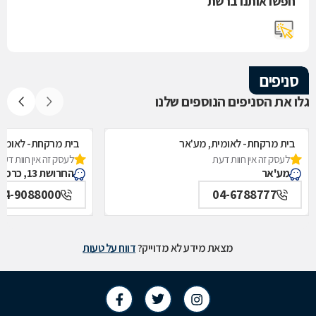
חפשו אותנו ברשת
סניפים
גלו את הסניפים הנוספים שלנו
בית מרקחת- לאומית, מע'אר
בית מרקחת- לאומית
לעסק זה אין חוות דעת
לעסק זה אין חוות דעת
מע'אר
החרושת 13, כרמיאל
04-9088000
04-6788777
מצאת מידע לא מדוייק?
דווח על טעות