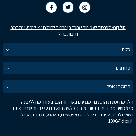
קול קורא לפרסום לעמותות שתכליתן תרומה לחיילים ו/או לנפגעי מלחמת
חרבות ברזל
כלים
מחירונים
תחומים נפוצים
חלק מהתמונות והתכנים המופיעים באתר זה הוכנו בעזרת מחוללי בינה
מלאכותית. אם זיהיתם תמונה או תוכן כלשהו בו אתם בעלי זכויות יוצרים, אתם
רשאים לפנות אלינו ולבקש לחדול משימוש בו, באמצעות כתובת המייל
1800@d.co.il