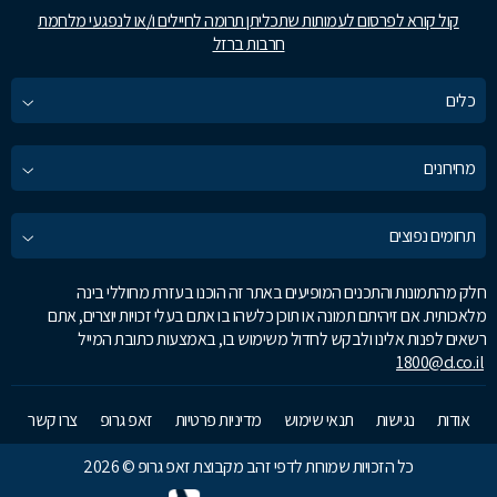
קול קורא לפרסום לעמותות שתכליתן תרומה לחיילים ו/או לנפגעי מלחמת
חרבות ברזל
כלים
מחירונים
תחומים נפוצים
חלק מהתמונות והתכנים המופיעים באתר זה הוכנו בעזרת מחוללי בינה
מלאכותית. אם זיהיתם תמונה או תוכן כלשהו בו אתם בעלי זכויות יוצרים, אתם
רשאים לפנות אלינו ולבקש לחדול משימוש בו, באמצעות כתובת המייל
1800@d.co.il
אודות
נגישות
תנאי שימוש
מדיניות פרטיות
זאפ גרופ
צרו קשר
כל הזכויות שמורות לדפי זהב מקבוצת זאפ גרופ © 2026