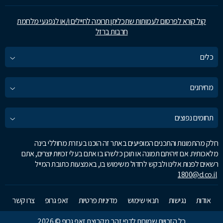
קול קורא לפרסום לעמותות שתכליתן תרומה לחיילים ו/או לנפגעי מלחמת
חרבות ברזל
כלים
מחירונים
תחומים נפוצים
חלק מהתמונות והתכנים המופיעים באתר זה הוכנו בעזרת מחוללי בינה
מלאכותית. אם זיהיתם תמונה או תוכן כלשהו בו אתם בעלי זכויות יוצרים, אתם
רשאים לפנות אלינו ולבקש לחדול משימוש בו, באמצעות כתובת המייל
1800@d.co.il
אודות
נגישות
תנאי שימוש
מדיניות פרטיות
זאפ גרופ
צרו קשר
כל הזכויות שמורות לדפי זהב מקבוצת זאפ גרופ © 2026