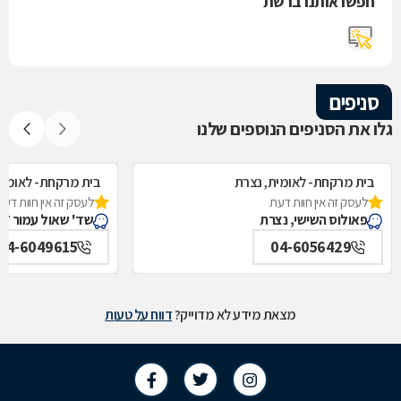
חפשו אותנו ברשת
סניפים
גלו את הסניפים הנוספים שלנו
בית מרקחת- לאומית, נצרת
בית מרקחת- לאומי
לעסק זה אין חוות דעת
לעסק זה אין חוות דעת
פאולוס השישי, נצרת
שד' שאול עמור 77, מגדל העמק
04-6049615
04-6056429
מצאת מידע לא מדוייק?
דווח על טעות