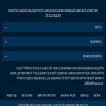
קול קורא לפרסום לעמותות שתכליתן תרומה לחיילים ו/או לנפגעי מלחמת
חרבות ברזל
כלים
מחירונים
תחומים נפוצים
חלק מהתמונות והתכנים המופיעים באתר זה הוכנו בעזרת מחוללי בינה
מלאכותית. אם זיהיתם תמונה או תוכן כלשהו בו אתם בעלי זכויות יוצרים, אתם
רשאים לפנות אלינו ולבקש לחדול משימוש בו, באמצעות כתובת המייל
1800@d.co.il
אודות
נגישות
תנאי שימוש
מדיניות פרטיות
זאפ גרופ
צרו קשר
כל הזכויות שמורות לדפי זהב מקבוצת זאפ גרופ © 2026