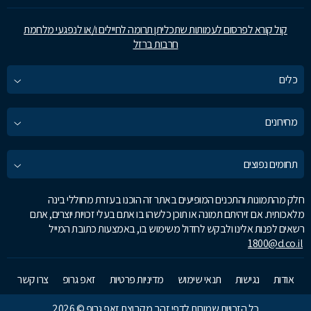
קול קורא לפרסום לעמותות שתכליתן תרומה לחיילים ו/או לנפגעי מלחמת
חרבות ברזל
כלים
מחירונים
תחומים נפוצים
חלק מהתמונות והתכנים המופיעים באתר זה הוכנו בעזרת מחוללי בינה
מלאכותית. אם זיהיתם תמונה או תוכן כלשהו בו אתם בעלי זכויות יוצרים, אתם
רשאים לפנות אלינו ולבקש לחדול משימוש בו, באמצעות כתובת המייל
1800@d.co.il
אודות
נגישות
תנאי שימוש
מדיניות פרטיות
זאפ גרופ
צרו קשר
כל הזכויות שמורות לדפי זהב מקבוצת זאפ גרופ © 2026