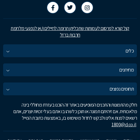
קול קורא לפרסום לעמותות שתכליתן תרומה לחיילים ו/או לנפגעי מלחמת
חרבות ברזל
כלים
מחירונים
תחומים נפוצים
חלק מהתמונות והתכנים המופיעים באתר זה הוכנו בעזרת מחוללי בינה
מלאכותית. אם זיהיתם תמונה או תוכן כלשהו בו אתם בעלי זכויות יוצרים, אתם
רשאים לפנות אלינו ולבקש לחדול משימוש בו, באמצעות כתובת המייל
1800@d.co.il