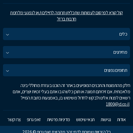
קול קורא לפרסום לעמותות שתכליתן תרומה לחיילים ו/או לנפגעי מלחמת
חרבות ברזל
כלים
מחירונים
תחומים נפוצים
חלק מהתמונות והתכנים המופיעים באתר זה הוכנו בעזרת מחוללי בינה
מלאכותית. אם זיהיתם תמונה או תוכן כלשהו בו אתם בעלי זכויות יוצרים, אתם
רשאים לפנות אלינו ולבקש לחדול משימוש בו, באמצעות כתובת המייל
1800@d.co.il
אודות
נגישות
תנאי שימוש
מדיניות פרטיות
זאפ גרופ
צרו קשר
כל הזכויות שמורות לדפי זהב מקבוצת זאפ גרופ © 2026