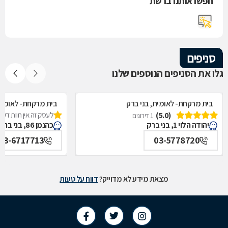
חפשו אותנו ברשת
סניפים
גלו את הסניפים הנוספים שלנו
בית מרקחת- לאומית, בני ברק
בית מרקחת- לאומית,
(5.0)
לעסק זה אין חוות דעת
1 דירוגים
יהודה הלוי 1, בני ברק
כהנמן 86, בני ברק
03-6717713
03-5778720
מצאת מידע לא מדוייק?
דווח על טעות