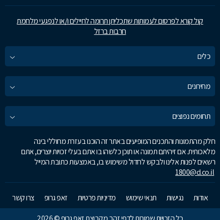
קול קורא לפרסום לעמותות שתכליתן תרומה לחיילים ו/או לנפגעי מלחמת
חרבות ברזל
כלים
מחירונים
תחומים נפוצים
חלק מהתמונות והתכנים המופיעים באתר זה הוכנו בעזרת מחוללי בינה
מלאכותית. אם זיהיתם תמונה או תוכן כלשהו בו אתם בעלי זכויות יוצרים, אתם
רשאים לפנות אלינו ולבקש לחדול משימוש בו, באמצעות כתובת המייל
1800@d.co.il
אודות
נגישות
תנאי שימוש
מדיניות פרטיות
זאפ גרופ
צרו קשר
כל הזכויות שמורות לדפי זהב מקבוצת זאפ גרופ © 2026