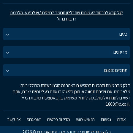
קול קורא לפרסום לעמותות שתכליתן תרומה לחיילים ו/או לנפגעי מלחמת
חרבות ברזל
כלים
מחירונים
תחומים נפוצים
חלק מהתמונות והתכנים המופיעים באתר זה הוכנו בעזרת מחוללי בינה
מלאכותית. אם זיהיתם תמונה או תוכן כלשהו בו אתם בעלי זכויות יוצרים, אתם
רשאים לפנות אלינו ולבקש לחדול משימוש בו, באמצעות כתובת המייל
1800@d.co.il
אודות
נגישות
תנאי שימוש
מדיניות פרטיות
זאפ גרופ
צרו קשר
כל הזכויות שמורות לדפי זהב מקבוצת זאפ גרופ © 2026