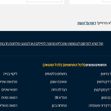
 מדוייק?
דווח על טעות
קול קורא לפרסום לעמותות שתכליתן תרומה לחיילים ו/או לנפגעי מלחמת חרבות
תחומים נפוצים
(לכל התחומים)
(לכל התגיות)
 גירושין
ניתוחים פלסטיים
ליקויי בנייה
 דין גירושין
שאיבת שומן
מרפאת שיניי
 דין מקרקעין
הגדלת חזה
רופאי שיניים
 ממון
תמ"א 38
רפואה סינית
י דין דיני משפחה
מתיחת בטן
רפואה משלי