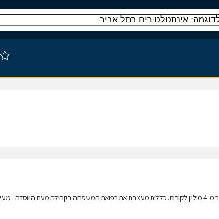
כללית, ארגון הבריאות הגדול והמתקדם בישראל, מעניקה שירותים רפואיים ליותר מ-4 מיליון לקוחות. כללית מעצבת את רפואת המשפחה בקהילה מעת היווסדה - מע