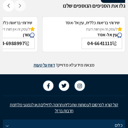
גלו את הסניפים הנוספים שלנו
שירותי בריאות כללית, עין אל-אסד
שירותי בריאות כללית
לעסק זה אין חוות דעת
לעסק זה אין חוות דעת
עין אל-אסד
מורן
04-6988997
04-6641111
מצאת מידע לא מדוייק?
דווח על טעות
קול קורא לפרסום לעמותות שתכליתן תרומה לחיילים ו/או לנפגעי מלחמת
חרבות ברזל
כלים