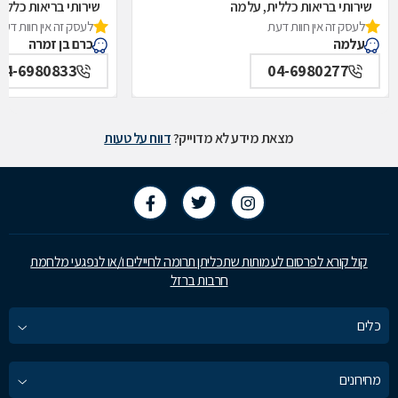
שירותי בריאות כללית, עלמה
שירותי בריאות כללית
לעסק זה אין חוות דעת
לעסק זה אין חוות דעת
עלמה
כרם בן זמרה
04-6980833
04-6980277
מצאת מידע לא מדוייק?
דווח על טעות
קול קורא לפרסום לעמותות שתכליתן תרומה לחיילים ו/או לנפגעי מלחמת
חרבות ברזל
כלים
מחירונים