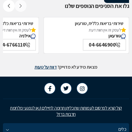
גלו את הסניפים הנוספים שלנו
שירותי בריאות כללית, טורעאן
שירותי בריאות כללית
לעסק זה אין חוות דעת
לעסק זה אין חוות דעת
טורעאן
אילניה
04-6766110
04-6646900
מצאת מידע לא מדוייק?
דווח על טעות
קול קורא לפרסום לעמותות שתכליתן תרומה לחיילים ו/או לנפגעי מלחמת
חרבות ברזל
כלים