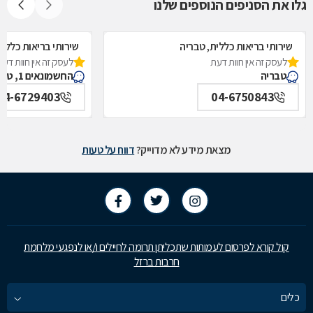
גלו את הסניפים הנוספים שלנו
שירותי בריאות כללית, טבריה
שירותי בריאות כללית
לעסק זה אין חוות דעת
לעסק זה אין חוות דעת
טבריה
החשמונאים 1, טבריה
04-6729403
04-6750843
מצאת מידע לא מדוייק?
דווח על טעות
קול קורא לפרסום לעמותות שתכליתן תרומה לחיילים ו/או לנפגעי מלחמת
חרבות ברזל
כלים