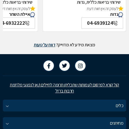
שירותי בריאות כללית, גדות
שירותי בריאות כללי
לעסק זה אין חוות דעת
לעסק זה אין חוות דעת
גדות
איילת השחר
04-6932222
04-6939124
מצאת מידע לא מדוייק?
דווח על טעות
קול קורא לפרסום לעמותות שתכליתן תרומה לחיילים ו/או לנפגעי מלחמת
חרבות ברזל
כלים
מחירונים