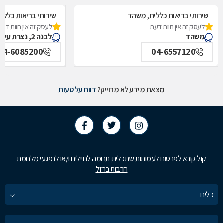
שירותי בריאות כללית, משהד
שירותי בריאות כללית
לעסק זה אין חוות דעת
לעסק זה אין חוות דעת
משהד
לבנה 2, נצרת עילית (נוף הגליל)
04-6085200
04-6557120
מצאת מידע לא מדוייק?
דווח על טעות
קול קורא לפרסום לעמותות שתכליתן תרומה לחיילים ו/או לנפגעי מלחמת
חרבות ברזל
כלים