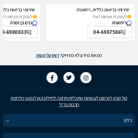
שירותי בריאות כללית, ריחאניה
שירותי בריאות כללית
לעסק זה אין חוות דעת
לעסק זה אין חוות דעת
ריחאניה
כרם בן זמרה
04-6980833
04-6987586
מצאת מידע לא מדוייק?
דווח על טעות
קול קורא לפרסום לעמותות שתכליתן תרומה לחיילים ו/או לנפגעי מלחמת
חרבות ברזל
כלים