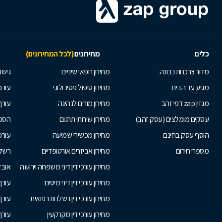
כלים
מחירונים
(לכל המחירונים)
מדור צרכנות נבונה
מחירון רופאי שיניים
גישור
מגיע עד הבית
מחירון טיפול פסיכולוגי
עורכי
מגזין zap דפי זהב
מחירון מורים לנהיגה
עורך
עסקים מומלצים (עסק זהב)
מחירון שירותי תרגום
הסכם
הוסף עסק בחינם
מחירון מכשירי שמיעה
עורכ
מספרי חירום
מחירון אביזרים אורטופדיים
רשלנ
מחירון עורכי דין דיני משפחה וירושה
אובד
מחירון עורכי דין דיני מיסים
עורך
מחירון עורכי דין רשלנות רפואית
עורך 
מחירון עורכי דין מקרקעין
עורך