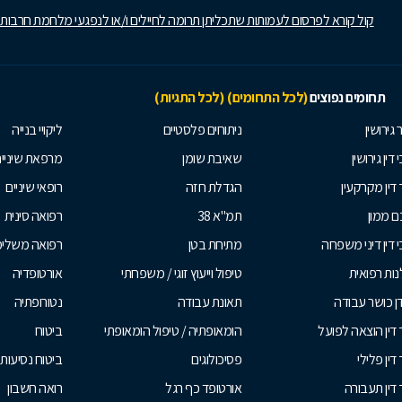
קול קורא לפרסום לעמותות שתכליתן תרומה לחיילים ו/או לנפגעי מלחמת חרבות
תחומים נפוצים
(לכל התחומים)
(לכל התגיות)
 גירושין
ניתוחים פלסטיים
ליקויי בנייה
 דין גירושין
שאיבת שומן
מרפאת שיניי
 דין מקרקעין
הגדלת חזה
רופאי שיניים
 ממון
תמ"א 38
רפואה סינית
י דין דיני משפחה
מתיחת בטן
רפואה משלי
ות רפואית
טיפול וייעוץ זוגי / משפחתי
אורטופדיה
ן כושר עבודה
תאונת עבודה
נטורופתיה
 דין הוצאה לפועל
הומאופתיה / טיפול הומאופתי
ביטוח
דין פלילי
פסיכולוגים
ביטוח נסיעות 
 דין תעבורה
אורטופד כף רגל
רואה חשבון