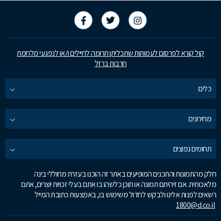
קול קורא לפרסום לעמותות שתכליתן תרומה לחיילים ו/או לנפגעי מלחמת
חרבות ברזל
כלים
מחירונים
תחומים נפוצים
חלק מהתמונות והתכנים המופיעים באתר זה הוכנו בעזרת מחוללי בינה
מלאכותית. אם זיהיתם תמונה או תוכן כלשהו בו אתם בעלי זכויות יוצרים, אתם
רשאים לפנות אלינו ולבקש לחדול משימוש בו, באמצעות כתובת המייל
1800@d.co.il