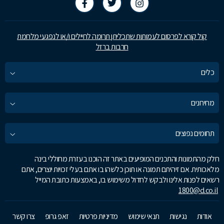
קול קורא לפרסום לעמותות שתכליתן תרומה לחיילים ו/או לנפגעי מלחמת
חרבות ברזל
כלים
מחירונים
תחומים נפוצים
חלק מהתמונות והתכנים המופיעים באתר זה הוכנו בעזרת מחוללי בינה
מלאכותית. אם זיהיתם תמונה או תוכן כלשהו בו אתם בעלי זכויות יוצרים, אתם
רשאים לפנות אלינו ולבקש לחדול משימוש בו, באמצעות כתובת המייל
1800@d.co.il
אודות
נגישות
תנאי שימוש
מדיניות פרטיות
זאפ גרופ
צרו קשר