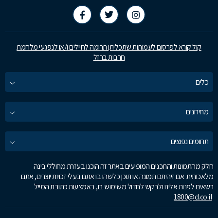
קול קורא לפרסום לעמותות שתכליתן תרומה לחיילים ו/או לנפגעי מלחמת
חרבות ברזל
כלים
מחירונים
תחומים נפוצים
חלק מהתמונות והתכנים המופיעים באתר זה הוכנו בעזרת מחוללי בינה
מלאכותית. אם זיהיתם תמונה או תוכן כלשהו בו אתם בעלי זכויות יוצרים, אתם
רשאים לפנות אלינו ולבקש לחדול משימוש בו, באמצעות כתובת המייל
1800@d.co.il