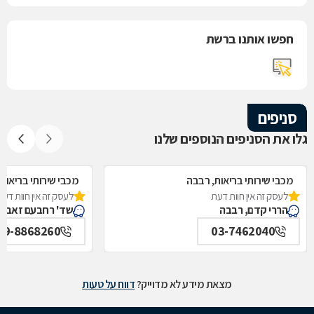
חפשו אותנו ברשת
סניפים
גלו את הסניפים הנוספים שלנו
מכבי שירותי בריאות, רבבה
מכבי שירותי בריאות,
לעסק זה אין חוות דעת
לעסק זה אין חוות דעת
הררי קדם, רבבה
שד' רחבעם זאבי 1, קרני שומרון
09-8868260
03-7462040
מצאת מידע לא מדוייק?
דווח על טעות