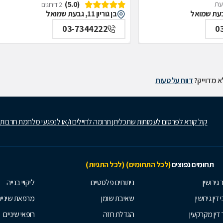
(5.0)
דעת
2 דירוגים
בן גוריון 11, גבעת שמואל
03-7344222
0
 מדוייק?
דווח על טעות
קול קורא לפרסום לעמותות שתכליתן תרומה לחיילים ו/או לנפגעי מלחמת חרבות
תחומים נפוצים
(לכל התחומים)
(לכל התגיות)
 גירושין
ניתוחים פלסטיים
ליקויי בנייה
 דין גירושין
שאיבת שומן
מרפאת שיניי
 דין מקרקעין
הגדלת חזה
רופאי שיניים