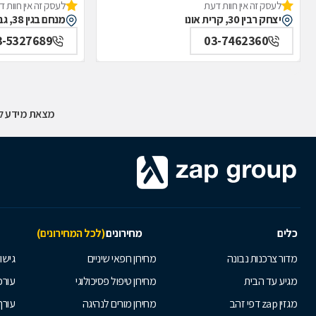
לעסק זה אין חוות דעת
לעסק זה אין חוות 
יצחק רבין 30, קרית אונו
מנחם בגין 38, גבעת שמואל
3-5327689
03-7462360
מצאת מידע לא
כלים
מחירונים
(לכל המחירונים)
מדור צרכנות נבונה
מחירון רופאי שיניים
גישור
מגיע עד הבית
מחירון טיפול פסיכולוגי
עורכי
מגזין zap דפי זהב
מחירון מורים לנהיגה
עורך