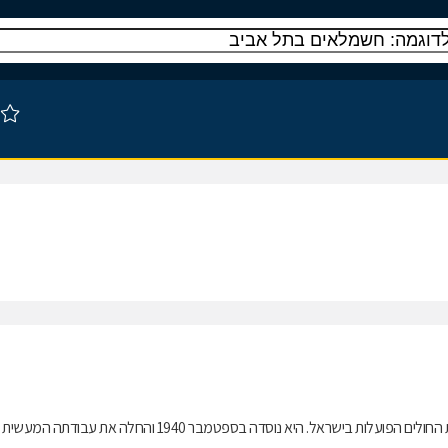
מכבי שירותי בריאות(בשמה הקודם: קופת חולים מכבי) היא אחת מארבע קופות החולים הפועלות בישראל. היא נוסדה בספטמבר 1940 והחלה את עבודתה המעשית