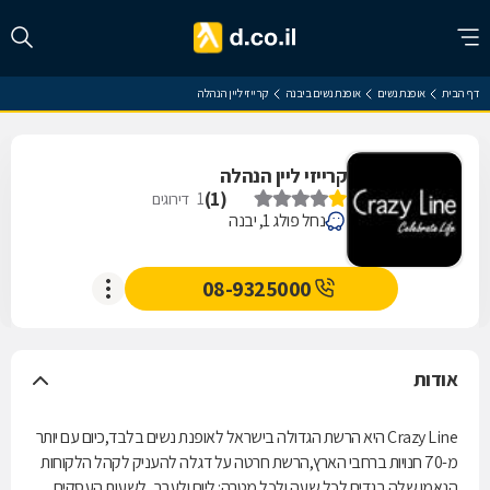
דף הבית
אופנת נשים
אופנת נשים ביבנה
קרייזי ליין הנהלה
קרייזי ליין הנהלה
)
1
(
1
דירוגים
נחל פולג 1, יבנה
08-9325000
אודות
Crazy Line היא הרשת הגדולה בישראל לאופנת נשים בלבד,כיום עם יותר
מ-70 חנויות ברחבי הארץ,הרשת חרטה על דגלה להעניק לקהל הלקוחות
הנאמן שלה בגדים לכל שעה ולכל מטרה: ליום ולערב, לשעות העסקים