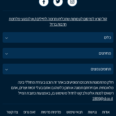
קול קורא לפרסום לעמותות שתכליתן תרומה לחיילים ו/או לנפגעי מלחמת
חרבות ברזל
כלים
מחירונים
תחומים נפוצים
חלק מהתמונות והתכנים המופיעים באתר זה הוכנו בעזרת מחוללי בינה
מלאכותית. אם זיהיתם תמונה או תוכן כלשהו בו אתם בעלי זכויות יוצרים, אתם
רשאים לפנות אלינו ולבקש לחדול משימוש בו, באמצעות כתובת המייל
1800@d.co.il
אודות
נגישות
תנאי שימוש
מדיניות פרטיות
זאפ גרופ
צרו קשר