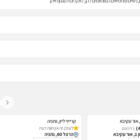
נשיים ומחמיאים המותאמים להן, לאקלים ולסגנון חייהן.
, אור עקיבא
קרייזי ליין, נתניה
לעסק זה אין חוות דעת
1 דירוגים
בא
הרצל 60, נתניה