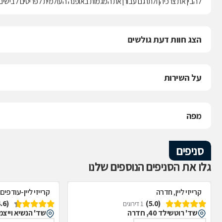
להבין את צרכיהן ולתרגם עבורן את המגמות באופנה העולמית לפריטים לבישים, 
הצג חוות דעת גולשים
על השירות
מפה
סניפים
גלו את הסניפים הנוספים שלנו
קרייזי ליין, חדרה
קרייזי ליין-עודפים
(4.6)
(5.0)
1 דירוגים
שד' רוטשילד 40, חדרה
שד' הנשיא וייצמן 1, אור עקי