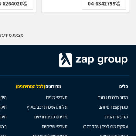
4-6264020
04-6342799
מצאת מידע לא
כלים
מחירונים
(לכל המחירונים)
מדור צרכנות נבונה
תעריפי מוניות
תיקון
מגזין zap דפי זהב
עלויות השכרת רכב בארץ
תיקו
מגיע עד הבית
מחירון רכבים חדשים
תיקו
עסקים מומלצים (עסק זהב)
תעריפי שליחויות
ריהו