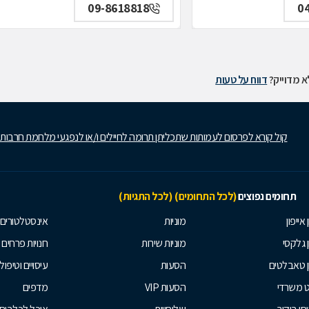
09-8618818
0
 מדוייק?
דווח על טעות
קול קורא לפרסום לעמותות שתכליתן תרומה לחיילים ו/או לנפגעי מלחמת חרבות
תחומים נפוצים
(לכל התחומים)
(לכל התגיות)
 אייפון
מוניות
אינסטלטורים
ן גלקסי
מוניות שירות
חנויות פרחים
ן טאבלטים
הסעות
עיסויים וטיפולי
ט משרדי
הסעות VIP
מדפים