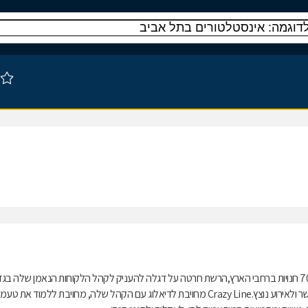
Crazy Line היא הרשת הגדולה בישראל לאופנת נשים בלבד,כיום עם יותר מ-70 חנויות ברחבי הארץ,הרשת חרטה על דגלה להעניק לקהל הלקוחות הנאמן שלה ב
לכל שעה ולכל מטרה: ליום ולערב, לשעות העסקים ולשעות הפנאי, למכון הכושר ולאירוע נוצץ.Crazy Line מחויבת לדיאלוג עם הקהל שלה, מחויבת ללמוד את טע