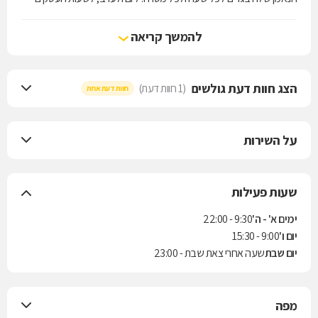
ולשעות הפנאי, למכון הכושר ולאירוע נוצץ.Crazy Line מחויבת לדיאלוג עם
הקהל שלה, מחויבת ללמוד את טעמן, להבין את צרכיהן ולתרגם עבורן את
להמשך קריאה
המגמות באופנה העולמית לפריטים לבישים, נשיים ומחמיאים המותאמים
להן, לאקלים ולסגנון חייהן.
הצג חוות דעת גולשים
(1 חוות דעת)
חוות דעת אחת
על השירות
שעות פעילות
ימים א' - ה'
9:30 - 22:00
יום ו'
9:00 - 15:30
יום שבת
שעה אחרי צאת שבת - 23:00
מפה