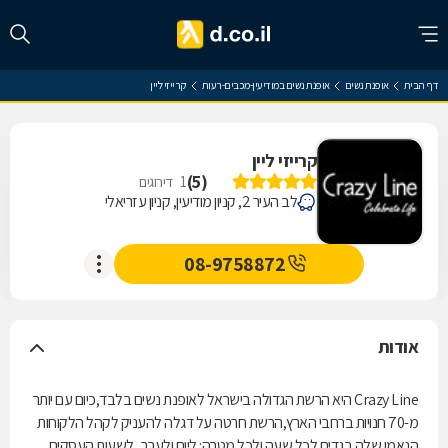
דף הבית
אופנת נשים
אופנת נשים במודיעין-מכבים-רעות
קרייזי ליין
קרייזי ליין
)
5
(
1
דירוגים
לב העיר 2, קניון מודיעין, קניון עזריאלי
08-9758872
אודות
Crazy Line היא הרשת הגדולה בישראל לאופנת נשים בלבד,כיום עם יותר
מ-70 חנויות ברחבי הארץ,הרשת חרטה על דגלה להעניק לקהל הלקוחות
הנאמן שלה בגדים לכל שעה ולכל מטרה: ליום ולערב, לשעות העסקים